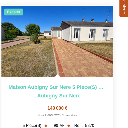
Exclusif
Maison Aubigny Sur Nere 5 Pièce(s) 99 M2
,
Aubigny Sur Nere
140 000 €
dont 7,69% TTC d'honoraires
99
M²
Réf :
5370
5
Pièce(s)