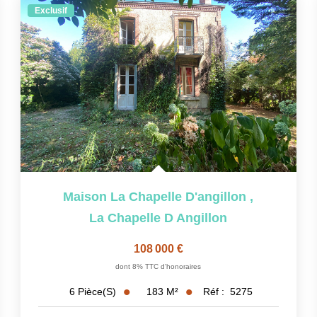
Exclusif
Maison La Chapelle D'angillon
,
La Chapelle D Angillon
108 000 €
dont 8% TTC d'honoraires
183
M²
Réf :
5275
6
Pièce(s)