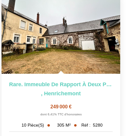
Rare. Immeuble De Rapport À Deux Pas Du Centre-Ville. 10...
,
Henrichemont
249 000 €
dont 6,41% TTC d'honoraires
305
M²
Réf :
5280
10
Pièce(s)