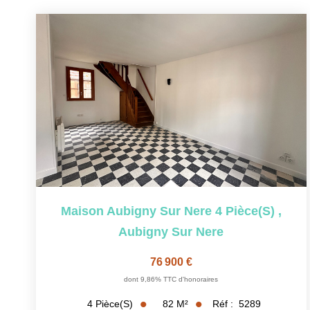
Maison Aubigny Sur Nere 4 Pièce(s)
,
Aubigny Sur Nere
76 900 €
dont 9,86% TTC d'honoraires
82
M²
Réf :
5289
4
Pièce(s)