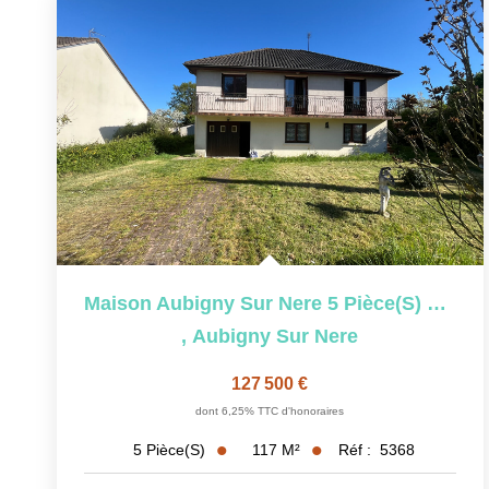
Maison Aubigny Sur Nere 5 Pièce(s) 117 M²
,
Aubigny Sur Nere
127 500 €
dont 6,25% TTC d'honoraires
117
M²
Réf :
5368
5
Pièce(s)