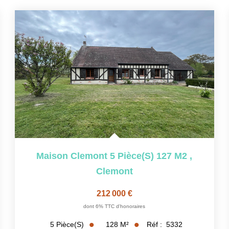
Maison Clemont 5 Pièce(s) 127 M2
,
Clemont
212 000 €
dont 6% TTC d'honoraires
128
M²
Réf :
5332
5
Pièce(s)