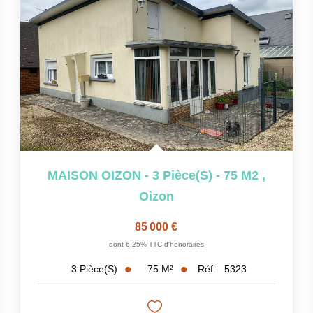
MAISON OIZON - 3 Pièce(s) - 75 M2
,
Oizon
85 000 €
dont 6,25% TTC d'honoraires
75
M²
Réf :
5323
3
Pièce(s)