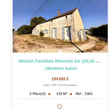
Maison Familiale Rénovée De 129,20 M² Avec 4 Chambres,...
,
Menetou Salon
194 000 €
dont 7,78% TTC d'honoraires
129
M²
Réf :
5361
5
Pièce(s)