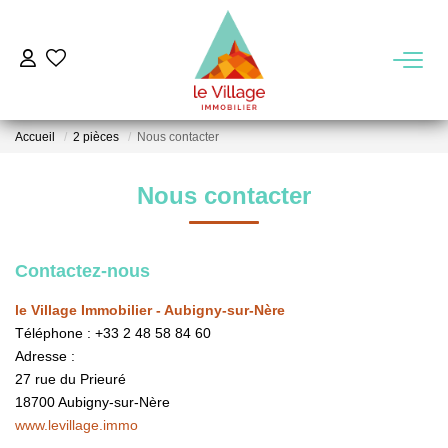
VENTE
Accueil
2 pièces
Nous contacter
LOCATION
Nous contacter
GESTION
Contactez-nous
MIEUX NOUS CONNAITRE
le Village Immobilier - Aubigny-sur-Nère
Nos Agences
Téléphone :
+33 2 48 58 84 60
Adresse :
Notre Équipe
27 rue du Prieuré
Notre Région
18700
Aubigny-sur-Nère
www.levillage.immo