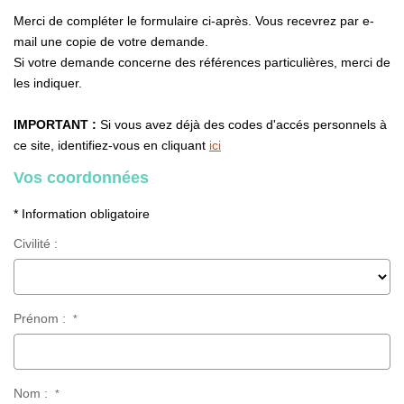
NOS OUTILS
Merci de compléter le formulaire ci-après. Vous recevrez par e-
mail une copie de votre demande.
Si votre demande concerne des références particulières, merci de
CONTACT
les indiquer.
Nous Rejoindre
IMPORTANT :
Si vous avez déjà des codes d'accés personnels à
ce site, identifiez-vous en cliquant
ici
EN
Vos coordonnées
* Information obligatoire
Civilité :
Prénom :
*
Nom :
*