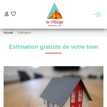
VENTE
Accueil
Estimation
LOCATION
Estimation gratuite de votre bien
GESTION
MIEUX NOUS CONNAITRE
Nos Agences
Notre Équipe
Notre Région