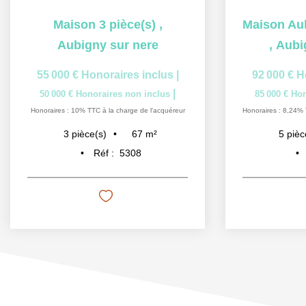
Maison 3 pièce(s)
,
Aubigny sur nere
,
Aubi
55 000 €
Honoraires inclus
|
92 000 €
H
|
50 000 €
Honoraires non inclus
85 000 €
Hon
Honoraires : 10% TTC à la charge de l'acquéreur
Honoraires : 8,24% 
67
m²
3
pièce(s)
5
pièc
Réf :
5308