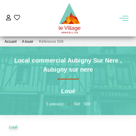
VENTE
Accueil
A louer
Référence 509
LOCATION
Local commercial Aubigny Sur Nere
,
GESTION
Aubigny sur nere
MIEUX NOUS CONNAITRE
Loué
Nos Agences
5
pièce(s)
•
Réf : 509
Notre Équipe
Notre Région
Loué