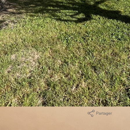
 donnant accès à une terrasse, d'une cuisine aménagée et
WC séparés.
 avec une cave, une chaufferie et un garage.
clos, ainsi que d'une terrasse accessible depuis le séjour, idéale
agréable, terrasse, sous-sol fonctionnel.
TC à la charge de l'acquéreur
Partager
mer