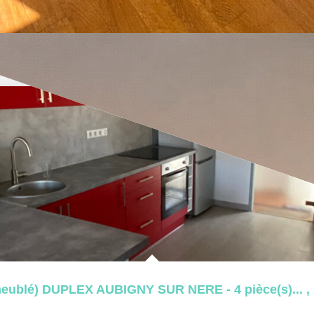
blé) DUPLEX AUBIGNY SUR NERE - 4 pièce(s)...
,