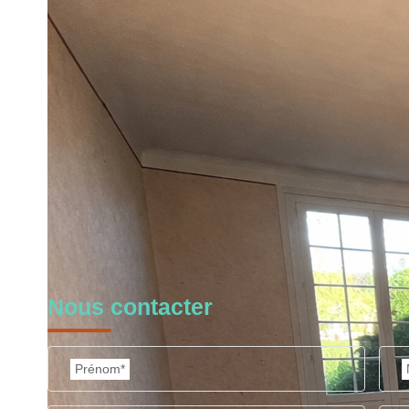
Nos honoraires
Ce bien est soumis à un diagnostic ERP (État des Ris
https://www.georisques.gouv.fr/
Nous contacter
Prénom*