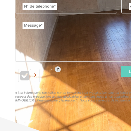
N° de téléphone*
Message*
E
« Les informations recueillies sur ce formulaire sont enregistrées dans un fichie
respect des prescriptions légales applicables et sont destinées à nos conseillers
IMMOBILIER village-immobilier@wanadoo.fr. Nous vous informons de l'existence de 