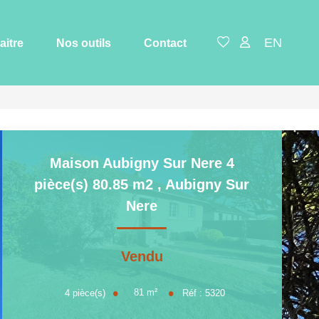
EN
aitre
Nos outils
Contact
Maison Aubigny Sur Nere 4
pièce(s) 80.85 m2
,
Aubigny Sur
Nere
Vendu
81
m²
4
pièce(s)
Réf :
5320