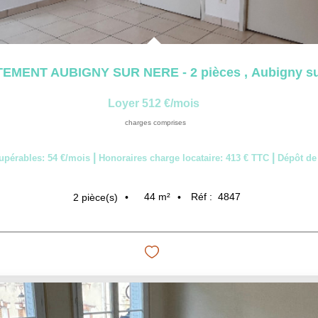
EMENT AUBIGNY SUR NERE - 2 pièces
,
Aubigny su
Loyer 512 €/mois
charges comprises
|
|
upérables: 54 €/mois
Honoraires charge locataire: 413 € TTC
Dépôt de 
44
m²
Réf :
4847
2
pièce(s)