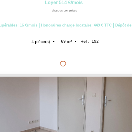
Loyer 514 €/mois
charges comprises
|
|
upérables: 16 €/mois
Honoraires charge locataire: 449 € TTC
Dépôt de 
69
m²
Réf :
192
4
pièce(s)