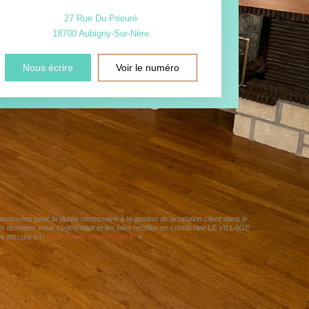
27 Rue Du Prieuré
18700
Aubigny-Sur-Nère
Nous écrire
Voir le numéro
ervées pour la durée nécessaire à la gestion de la relation client dans le
aux données vous concernant et les faire rectifier en contactant LE VILLAGE
inscrire ici :
https://www.bloctel.gouv.fr/
»