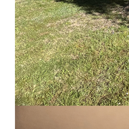
Il se compose d'un agréable séjour lumineux avec cheminée
équipée, de trois chambres, d'une salle d'eau ainsi que de 
Le sous-sol complet offre de beaux espaces supplémentaires
À l'extérieur, vous profiterez d'un jardin arboré, entièrement 
pour vos repas en extérieur et moments de détente.
Les + : maison bien entretenue, environnement calme, jardin 
À visiter sans tarder !
** €140 000
honoraires inclus
|
|
€130 000
hors honoraires
Honoraires : 7.69% T
Impri