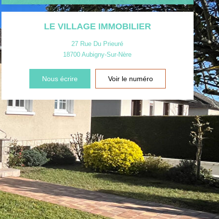
LE VILLAGE IMMOBILIER
27 Rue Du Prieuré
18700
Aubigny-Sur-Nère
Nous écrire
Voir le numéro