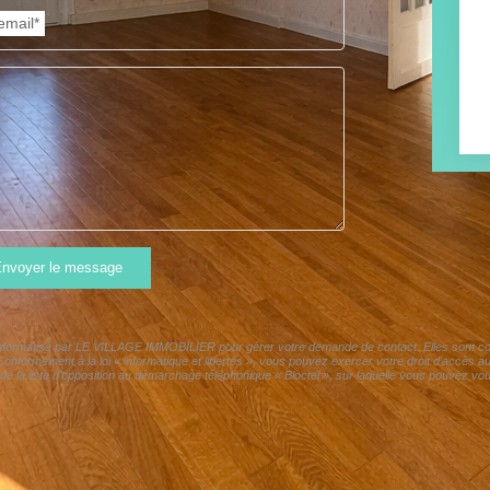
email*
nvoyer le message
r informatisé par LE VILLAGE IMMOBILIER pour gérer votre demande de contact. Elles sont cons
 Conformément à la loi « informatique et libertés », vous pouvez exercer votre droit d'accès 
la liste d'opposition au démarchage téléphonique « Bloctel », sur laquelle vous pouvez vous 