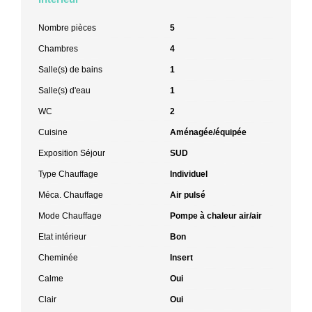
Nombre pièces
5
Chambres
4
Salle(s) de bains
1
Salle(s) d'eau
1
WC
2
Cuisine
Aménagée/équipée
Exposition Séjour
SUD
Type Chauffage
Individuel
Méca. Chauffage
Air pulsé
Mode Chauffage
Pompe à chaleur air/air
Etat intérieur
Bon
Cheminée
Insert
Calme
Oui
Clair
Oui