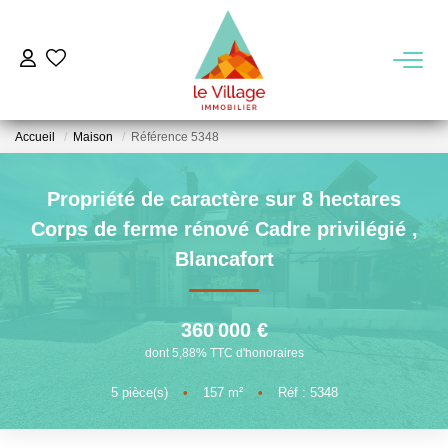
VENTE
Accueil
Maison
Référence 5348
LOCATION
Propriété de caractère sur 8 hectares
GESTION
Corps de ferme rénové Cadre privilégié
,
Blancafort
MIEUX NOUS CONNAITRE
360 000 €
Nos Agences
dont 5,88% TTC d'honoraires
Notre Équipe
5
pièce(s)
•
157
m²
•
Réf : 5348
Notre Région