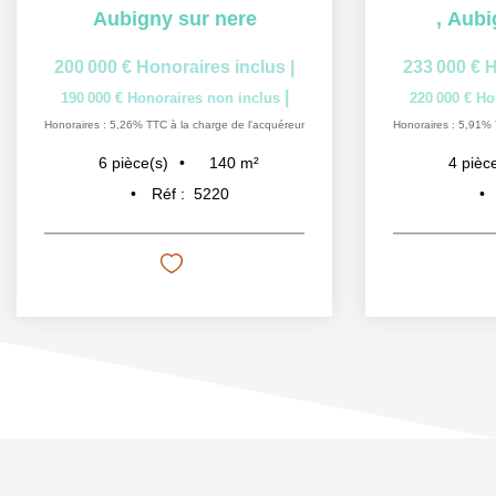
Aubigny sur nere
,
Aubi
200 000 €
Honoraires inclus
|
233 000 €
H
|
190 000 €
Honoraires non inclus
220 000 €
Ho
Honoraires : 5,26% TTC à la charge de l'acquéreur
Honoraires : 5,91% 
140
m²
6
pièce(s)
4
pièc
Réf :
5220