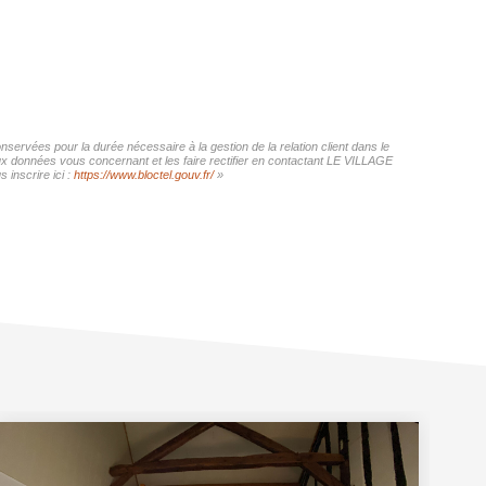
ervées pour la durée nécessaire à la gestion de la relation client dans le
aux données vous concernant et les faire rectifier en contactant LE VILLAGE
inscrire ici :
https://www.bloctel.gouv.fr/
»