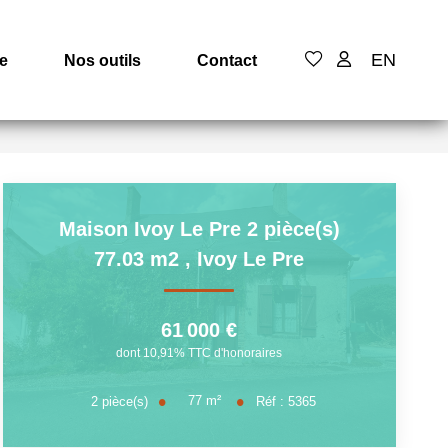
EN
e
Nos outils
Contact
Maison Ivoy Le Pre 2 pièce(s)
77.03 m2
,
Ivoy Le Pre
61 000 €
dont 10,91% TTC d'honoraires
77
m²
2
pièce(s)
Réf :
5365