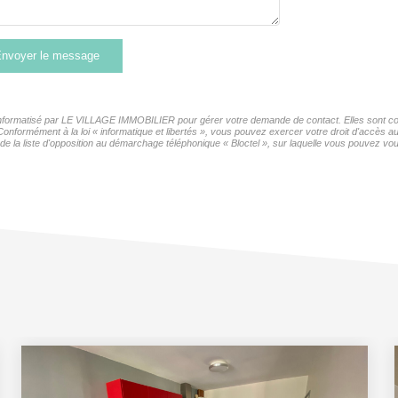
nvoyer le message
r informatisé par LE VILLAGE IMMOBILIER pour gérer votre demande de contact. Elles sont cons
 Conformément à la loi « informatique et libertés », vous pouvez exercer votre droit d'accès 
la liste d'opposition au démarchage téléphonique « Bloctel », sur laquelle vous pouvez vous 