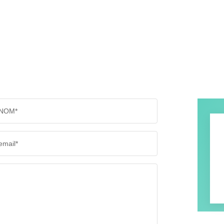
NOM*
email*