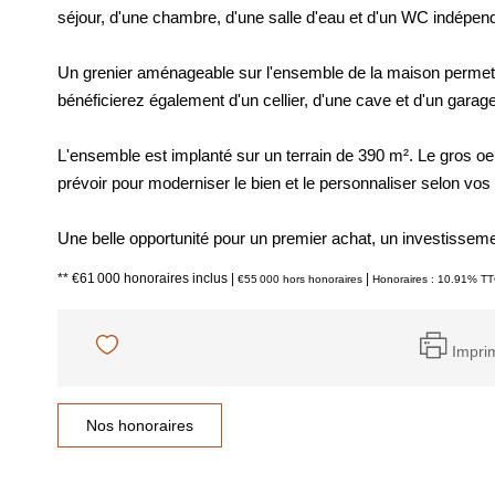
séjour, d'une chambre, d'une salle d'eau et d'un WC indépen
Un grenier aménageable sur l'ensemble de la maison permet
bénéficierez également d'un cellier, d'une cave et d'un garag
L'ensemble est implanté sur un terrain de 390 m². Le gros oe
prévoir pour moderniser le bien et le personnaliser selon vos
Une belle opportunité pour un premier achat, un investisseme
** €61 000
honoraires inclus
|
|
€55 000
hors honoraires
Honoraires : 10.91% TTC
Impri
Nos honoraires