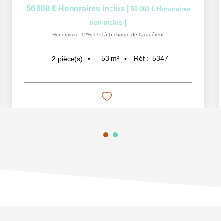
56 000 €
Honoraires inclus
|
50 000 €
Honoraires
|
non inclus
Honoraires : 12% TTC à la charge de l'acquéreur
53
m²
Réf :
5347
2
pièce(s)