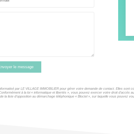
email*
nvoyer le message
r informatisé par LE VILLAGE IMMOBILIER pour gérer votre demande de contact. Elles sont cons
 Conformément à la loi « informatique et libertés », vous pouvez exercer votre droit d'accès 
la liste d'opposition au démarchage téléphonique « Bloctel », sur laquelle vous pouvez vous 