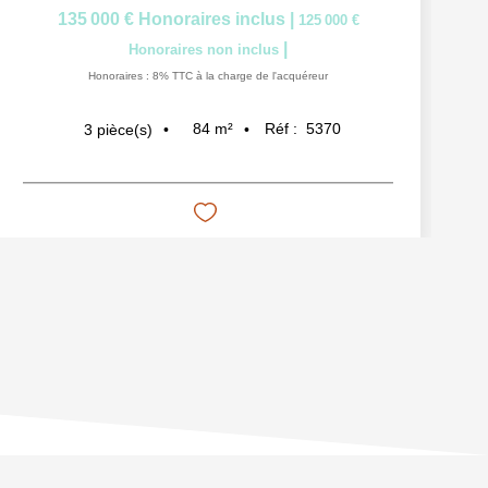
135 000 €
Honoraires inclus
|
125 000 €
|
Honoraires non inclus
Honoraires : 8% TTC à la charge de l'acquéreur
84
m²
Réf :
5370
3
pièce(s)