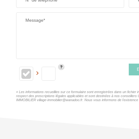
N° de téléphone*
Message*
E
« Les informations recueillies sur ce formulaire sont enregistrées dans un fichie
respect des prescriptions légales applicables et sont destinées à nos conseillers
IMMOBILIER village-immobilier@wanadoo.fr. Nous vous informons de l'existence de 