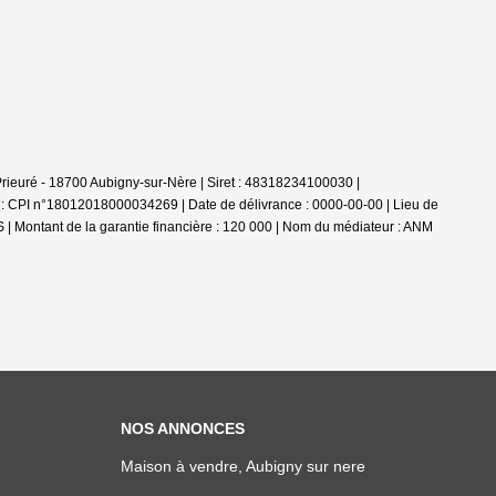
 Prieuré - 18700 Aubigny-sur-Nère | Siret : 48318234100030 |
 : CPI n°18012018000034269 | Date de délivrance : 0000-00-00 | Lieu de
S | Montant de la garantie financière : 120 000 | Nom du médiateur : ANM
NOS ANNONCES
Maison à vendre, Aubigny sur nere