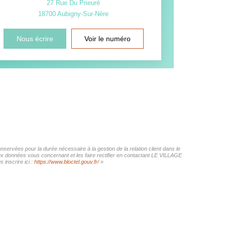
27 Rue Du Prieuré
18700
Aubigny-Sur-Nère
Nous écrire
Voir le numéro
ervées pour la durée nécessaire à la gestion de la relation client dans le
aux données vous concernant et les faire rectifier en contactant LE VILLAGE
inscrire ici :
https://www.bloctel.gouv.fr/
»