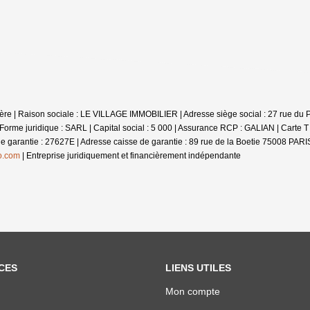
-Nère | Raison sociale : LE VILLAGE IMMOBILIER | Adresse siège social : 27 rue du
e juridique : SARL | Capital social : 5 000 | Assurance RCP : GALIAN |
Carte T
 de garantie : 27627E | Adresse caisse de garantie : 89 rue de la Boetie 75008 PARI
o.com
|
Entreprise juridiquement et financièrement indépendante
CES
LIENS UTILES
Mon compte