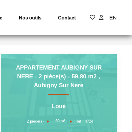
EN
e
Nos outils
Contact
APPARTEMENT AUBIGNY SUR
NERE - 2 pièce(s) - 59,80 m2
,
Aubigny Sur Nere
Loué
60
m²
2
pièce(s)
Réf :
4724