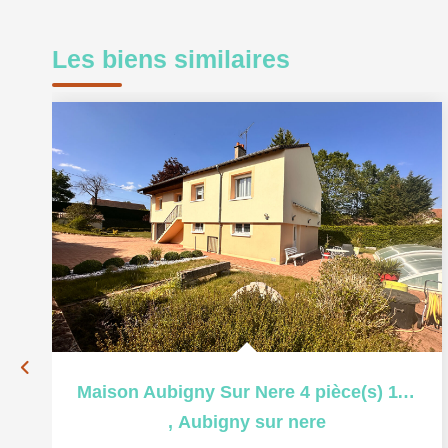
Les biens similaires
Maison Aubigny Sur Nere 4 pièce(s) 111 m2
,
Aubigny sur nere