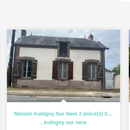
Maison Aubigny Sur Nere 2 pièce(s) 53 m2
,
Aubigny sur nere