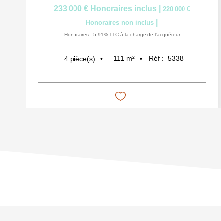
233 000 €
Honoraires inclus
|
220 000 €
|
Honoraires non inclus
Honoraires : 5,91% TTC à la charge de l'acquéreur
111
m²
Réf :
5338
4
pièce(s)