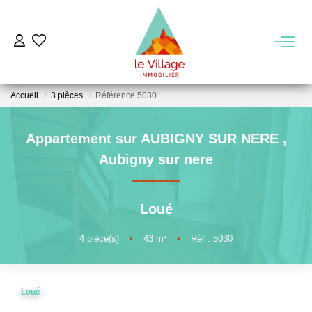
VENTE
Accueil
3 pièces
Référence 5030
LOCATION
Appartement sur AUBIGNY SUR NERE
,
GESTION
Aubigny sur nere
MIEUX NOUS CONNAITRE
Loué
Nos Agences
4
pièce(s)
•
43
m²
•
Réf : 5030
Notre Équipe
Notre Région
Loué