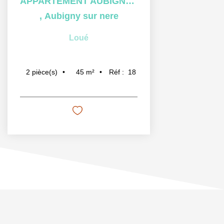
APPARTEMENT AUBIGNY SUR NERE - 2 pièce(s) - 45 m2
,
Aubigny sur nere
Loué
45
m²
Réf :
18
2
pièce(s)