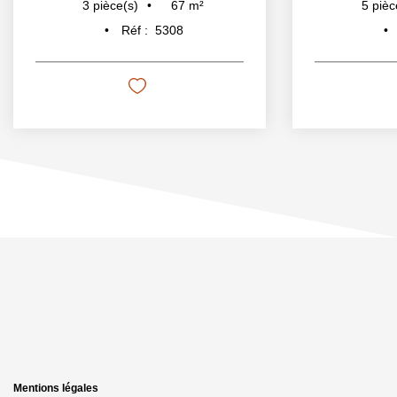
67
m²
3
pièce(s)
5
pièc
Réf :
5308
Mentions légales