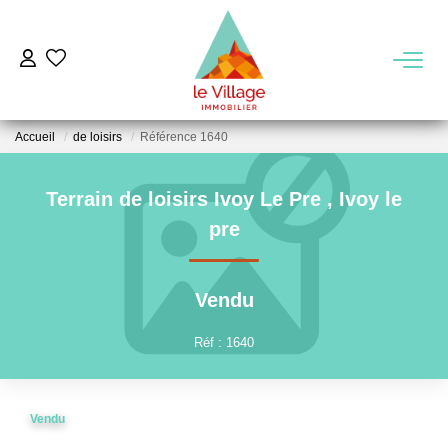
VENTE
Accueil
de loisirs
Référence 1640
LOCATION
Terrain de loisirs Ivoy Le Pre
,
Ivoy le
GESTION
pre
MIEUX NOUS CONNAITRE
Vendu
Nos Agences
Réf : 1640
Notre Équipe
Notre Région
Vendu