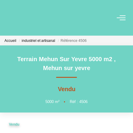
VENTE
Accueil
industriel et artisanal
Référence 4506
LOCATION
Terrain Mehun Sur Yevre 5000 m2
,
GESTION
Mehun sur yevre
MIEUX NOUS CONNAITRE
Vendu
Nos Agences
5000
m²
•
Réf : 4506
Notre Équipe
Notre Région
Vendu