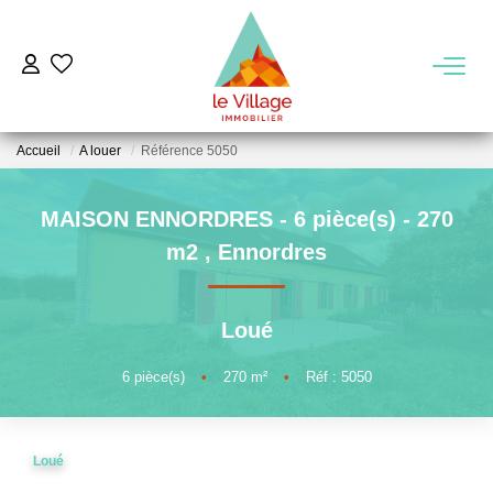
VENTE
Accueil
A louer
Référence 5050
LOCATION
MAISON ENNORDRES - 6 pièce(s) - 270
GESTION
m2
,
Ennordres
MIEUX NOUS CONNAITRE
Loué
Nos Agences
6
pièce(s)
•
270
m²
•
Réf : 5050
Notre Équipe
Notre Région
Loué