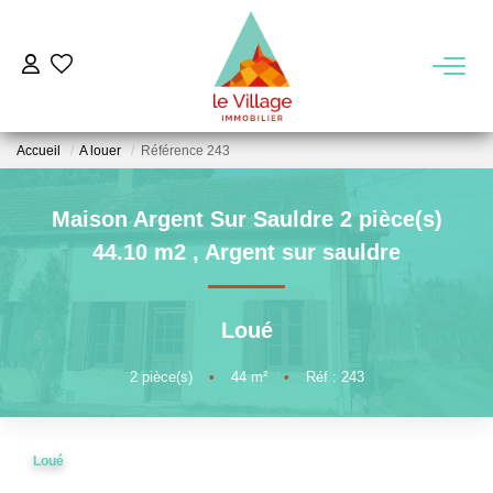
VENTE
Accueil
A louer
Référence 243
LOCATION
Maison Argent Sur Sauldre 2 pièce(s)
GESTION
44.10 m2
,
Argent sur sauldre
MIEUX NOUS CONNAITRE
Loué
Nos Agences
2
pièce(s)
•
44
m²
•
Réf : 243
Notre Équipe
Notre Région
Loué