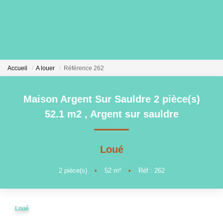
VENTE
Accueil
A louer
Référence 262
LOCATION
Maison Argent Sur Sauldre 2 pièce(s)
GESTION
52.1 m2
,
Argent sur sauldre
MIEUX NOUS CONNAITRE
Loué
Nos Agences
2
pièce(s)
•
52
m²
•
Réf : 262
Notre Équipe
Notre Région
Loué