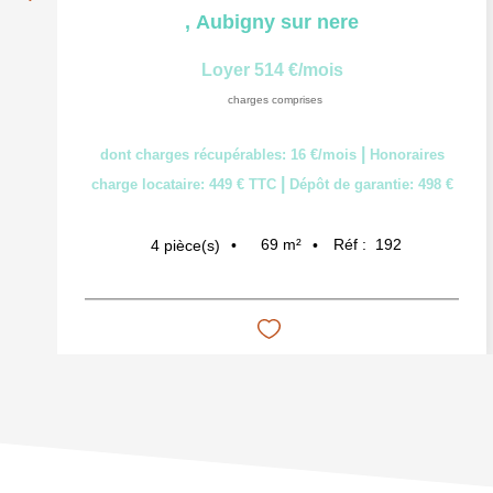
,
Aubigny sur nere
Loyer 514 €/mois
charges comprises
|
dont charges récupérables: 16 €/mois
Honoraires
|
charge locataire: 449 € TTC
Dépôt de garantie: 498 €
69
m²
Réf :
192
4
pièce(s)