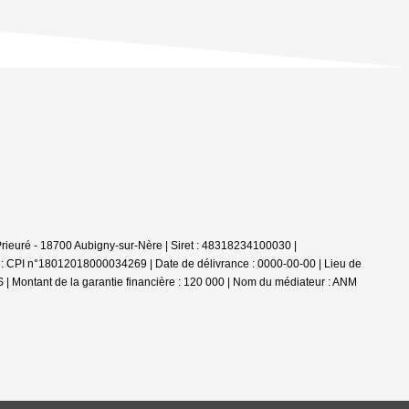
 Prieuré - 18700 Aubigny-sur-Nère | Siret : 48318234100030 |
 : CPI n°18012018000034269 | Date de délivrance : 0000-00-00 | Lieu de
S | Montant de la garantie financière : 120 000 | Nom du médiateur : ANM