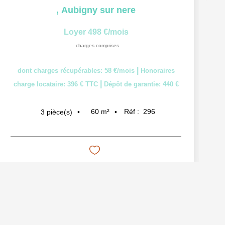
,
Aubigny sur nere
Loyer 498 €/mois
charges comprises
|
dont charges récupérables: 58 €/mois
Honoraires
|
charge locataire: 396 € TTC
Dépôt de garantie: 440 €
60
m²
Réf :
296
3
pièce(s)