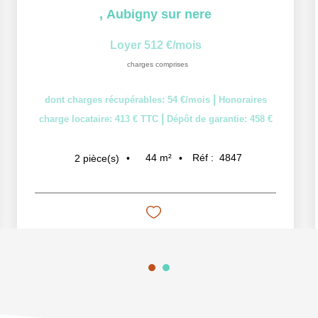
,
Aubigny sur nere
Loyer 512 €/mois
charges comprises
|
dont charges récupérables: 54 €/mois
Honoraires
|
charge locataire: 413 € TTC
Dépôt de garantie: 458 €
44
m²
Réf :
4847
2
pièce(s)