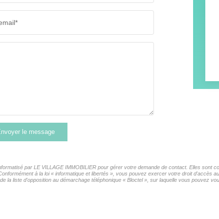
email*
nvoyer le message
r informatisé par LE VILLAGE IMMOBILIER pour gérer votre demande de contact. Elles sont cons
 Conformément à la loi « informatique et libertés », vous pouvez exercer votre droit d'accès 
la liste d'opposition au démarchage téléphonique « Bloctel », sur laquelle vous pouvez vous 