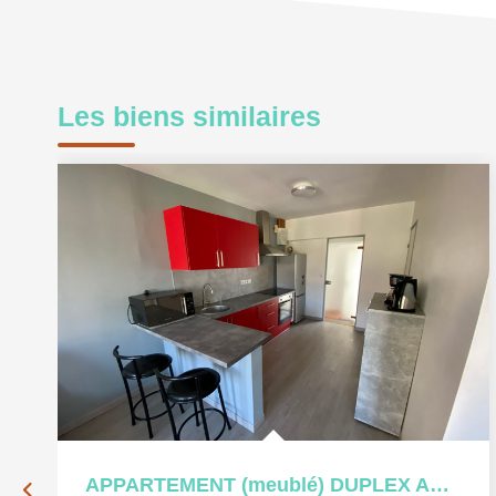
Les biens similaires
APPARTEMENT (meublé) DUPLEX AUBIGNY SUR NERE - 4 pièce(s)...