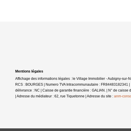
Mentions légales
Affichage des informations légales : le Village Immobilier - Aubigny-sur
RCS : BOURGES | Numero TVA Intracommunautaire : FR84483182341 | Form
délivrance : NC | Caisse de garantie financière : GALIAN. | N° de caisse
| Adresse du médiateur : 62, rue Tiquetonne | Adresse du site :
anm-cons