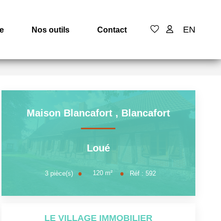
EN
e
Nos outils
Contact
Maison Blancafort
,
Blancafort
Loué
120
m²
3
pièce(s)
Réf :
592
LE VILLAGE IMMOBILIER