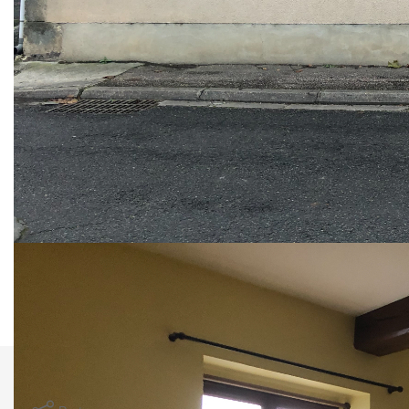
Nos honoraires
Nous contacter
Diagnostics énergétiques
Montant estimé des dépenses annuelles d'énergie pour un
usage standard entre 800€ et 1120€. Pour la date de
référence 01/01/2021.
Imprimer