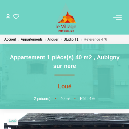
VENTE
Accueil
Appartements
A louer
Studio T1
Référence 476
LOCATION
Appartement 1 pièce(s) 40 m2
,
Aubigny
GESTION
sur nere
MIEUX NOUS CONNAITRE
Loué
Nos Agences
2
pièce(s)
•
40
m²
•
Réf : 476
Notre Équipe
Notre Région
Loué