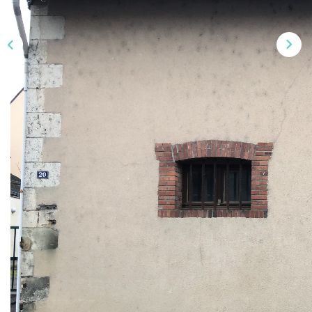
NOS OUTILS
CONTACT
Nous Rejoindre
EN
Description
Réf : 476
Appartement proche centre-ville comprenant : cuisine,
séjour/salle à manger, une chambre, salle d'eau avec wc.
Déposer ma candidature