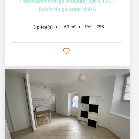
Honoraires charge locataire: 396 € TTC
|
Dépôt de garantie: 440 €
60
m²
Réf :
296
3
pièce(s)