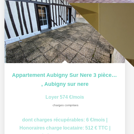
Appartement Aubigny Sur Nere 3 pièce(s) 65 m2
,
Aubigny sur nere
Loyer 574 €/mois
charges comprises
dont charges récupérables: 6 €/mois
|
Honoraires charge locataire: 512 € TTC
|