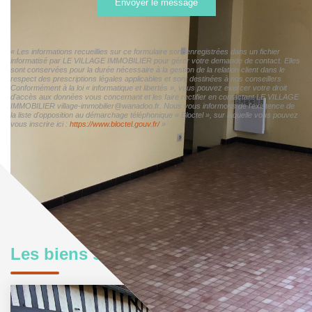
Envoyer le message
« Les informations recueillies sur ce formulaire sont enregistrées dans un fichier
informatisé par LE VILLAGE IMMOBILIER pour gérer votre demande de contact. Elles
sont conservées pour la durée nécessaire à la gestion de la relation client dans le
respect des prescriptions légales applicables et sont destinées à nos conseillers
Conformément à la loi « informatique et libertés », vous pouvez exercer votre droit
d'accès aux données vous concernant et les faire rectifier en contactant LE VILLAGE
IMMOBILIER village-immobilier@wanadoo.fr. Nous vous informons de l'existence de
la liste d'opposition au démarchage téléphonique « Bloctel », sur laquelle vous pouvez
vous inscrire ici :
https://www.bloctel.gouv.fr/
»
Les biens similaires