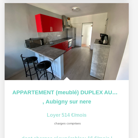
APPARTEMENT (meublé) DUPLEX AUBIGNY SUR NERE - 4 pièce(s)...
,
Aubigny sur nere
Loyer 514 €/mois
charges comprises