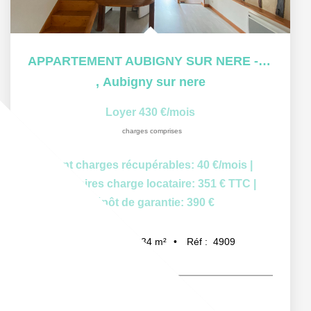
APPARTEMENT AUBIGNY SUR NERE - 2 pièce(s) - 34 m2
,
Aubigny sur nere
Loyer 430 €/mois
charges comprises
dont charges récupérables: 40 €/mois
|
Honoraires charge locataire: 351 € TTC
|
Dépôt de garantie: 390 €
34
m²
Réf :
4909
1
pièce(s)