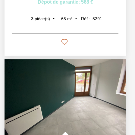
Dépôt de garantie: 568 €
65
m²
Réf :
5291
3
pièce(s)