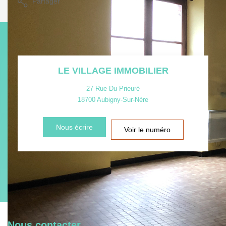
Partager
LE VILLAGE IMMOBILIER
27 Rue Du Prieuré
18700
Aubigny-Sur-Nère
Nous écrire
Voir le numéro
Nous contacter