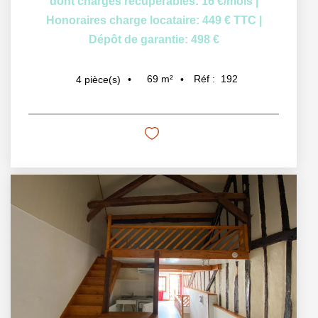
dont charges récupérables: 16 €/mois
|
Honoraires charge locataire: 449 € TTC
|
Dépôt de garantie: 498 €
69
m²
Réf :
192
4
pièce(s)