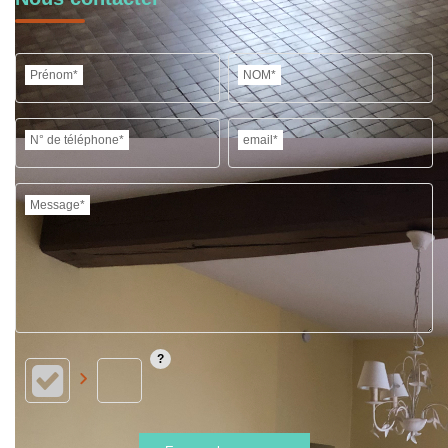
Prénom*
NOM*
N° de téléphone*
email*
Message*