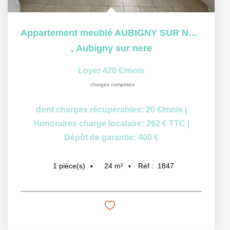
Appartement meublé AUBIGNY SUR NERE - 1 pièce(s) - 23.80 m2
,
Aubigny sur nere
Loyer 420 €/mois
charges comprises
dont charges récupérables: 20 €/mois
|
Honoraires charge locataire: 262 € TTC
|
Dépôt de garantie: 400 €
24
m²
Réf :
1847
1
pièce(s)