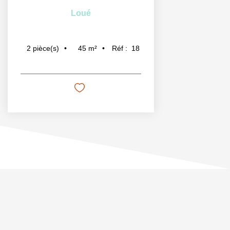
Loué
45
m²
Réf :
18
2
pièce(s)