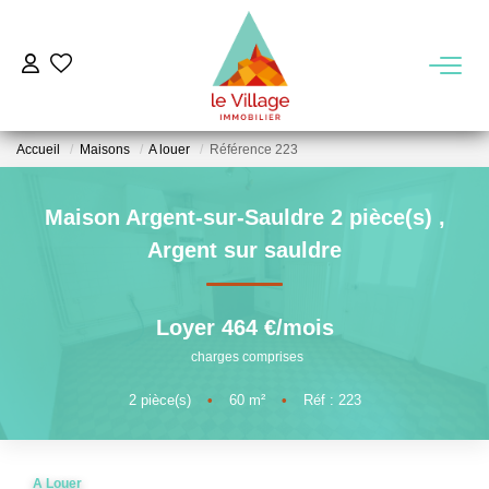
VENTE
Accueil
Maisons
A louer
Référence 223
LOCATION
Maison Argent-sur-Sauldre 2 pièce(s)
,
GESTION
Argent sur sauldre
MIEUX NOUS CONNAITRE
Loyer 464 €/mois
charges comprises
Nos Agences
Notre Équipe
2
pièce(s)
•
60
m²
•
Réf : 223
Notre Région
A Louer