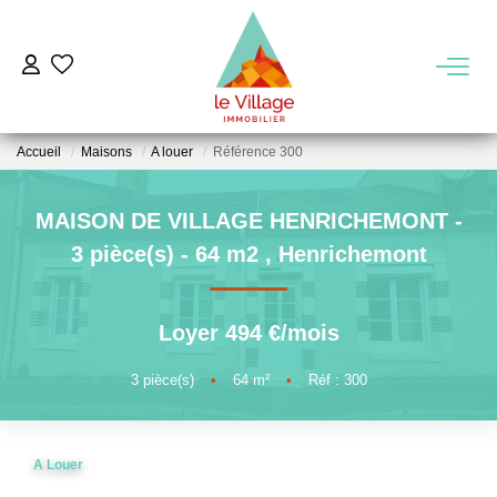
VENTE
Accueil
Maisons
A louer
Référence 300
LOCATION
MAISON DE VILLAGE HENRICHEMONT -
GESTION
3 pièce(s) - 64 m2
,
Henrichemont
MIEUX NOUS CONNAITRE
Loyer 494 €/mois
Nos Agences
3
pièce(s)
•
64
m²
•
Réf : 300
Notre Équipe
Notre Région
A Louer