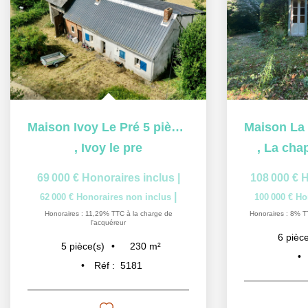
Maison Ivoy Le Pré 5 pièces
,
Ivoy le pre
,
La chap
69 000 €
Honoraires inclus
|
108 000 €
H
|
62 000 €
Honoraires non inclus
100 000 €
Ho
Honoraires : 11,29% TTC à la charge de
Honoraires : 8% T
l'acquéreur
6
pièce
230
m²
5
pièce(s)
Réf :
5181