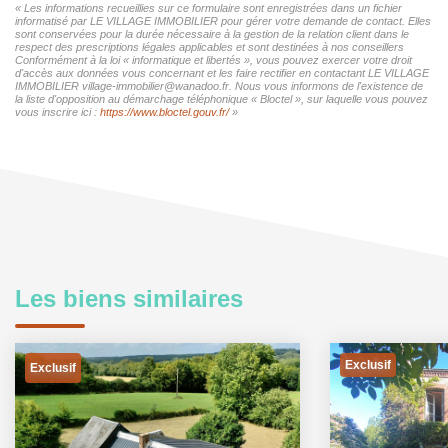
« Les informations recueillies sur ce formulaire sont enregistrées dans un fichier
informatisé par LE VILLAGE IMMOBILIER pour gérer votre demande de contact. Elles
sont conservées pour la durée nécessaire à la gestion de la relation client dans le
respect des prescriptions légales applicables et sont destinées à nos conseillers
Conformément à la loi « informatique et libertés », vous pouvez exercer votre droit
d'accès aux données vous concernant et les faire rectifier en contactant LE VILLAGE
IMMOBILIER village-immobilier@wanadoo.fr. Nous vous informons de l'existence de
la liste d'opposition au démarchage téléphonique « Bloctel », sur laquelle vous pouvez
vous inscrire ici :
https://www.bloctel.gouv.fr/
»
Les biens similaires
Exclusif
Exclusif