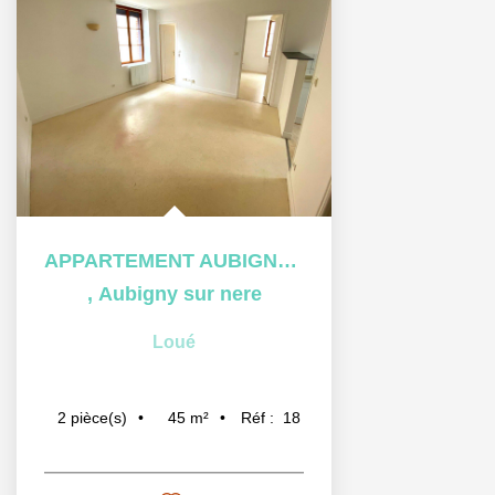
APPARTEMENT AUBIGNY SUR NERE - 2 pièce(s) - 45 m2
,
Aubigny sur nere
Loué
45
m²
Réf :
18
2
pièce(s)