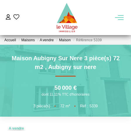
VENTE
Accueil
Maisons
A vendre
Maison
Référence 5339
LOCATION
Maison Aubigny Sur Nere 3 pièce(s) 72
GESTION
m2
,
Aubigny sur nere
MIEUX NOUS CONNAITRE
50 000 €
dont 11,11% TTC d'honoraires
Nos Agences
Notre Équipe
3
pièce(s)
•
72
m²
•
Réf : 5339
Notre Région
A vendre