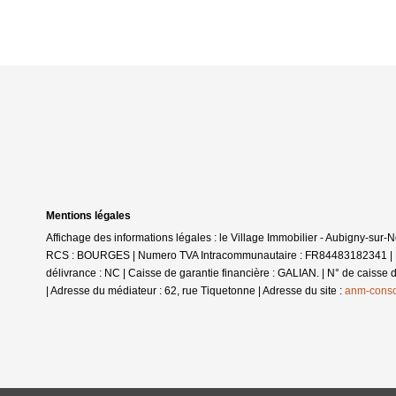
Mentions légales
Affichage des informations légales : le Village Immobilier - Aubigny-sur
RCS : BOURGES | Numero TVA Intracommunautaire : FR84483182341 | Form
délivrance : NC | Caisse de garantie financière : GALIAN. | N° de caisse
| Adresse du médiateur : 62, rue Tiquetonne | Adresse du site :
anm-cons