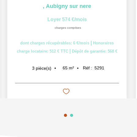
,
Aubigny sur nere
Loyer 574 €/mois
charges comprises
|
dont charges récupérables: 6 €/mois
Honoraires
|
charge locataire: 512 € TTC
Dépôt de garantie: 568 €
65
m²
Réf :
5291
3
pièce(s)