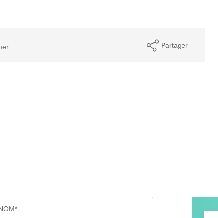
Partager
mer
NOM*