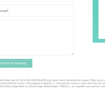
email*
nvoyer le message
r informatisé par LE VILLAGE IMMOBILIER pour gérer votre demande de contact. Elles sont cons
 Conformément à la loi « informatique et libertés », vous pouvez exercer votre droit d'accès 
la liste d'opposition au démarchage téléphonique « Bloctel », sur laquelle vous pouvez vous 