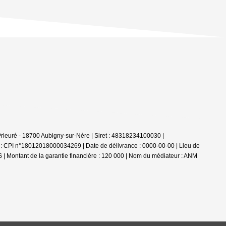
 Prieuré - 18700 Aubigny-sur-Nère | Siret : 48318234100030 |
 : CPI n°18012018000034269 | Date de délivrance : 0000-00-00 | Lieu de
S | Montant de la garantie financière : 120 000 | Nom du médiateur : ANM