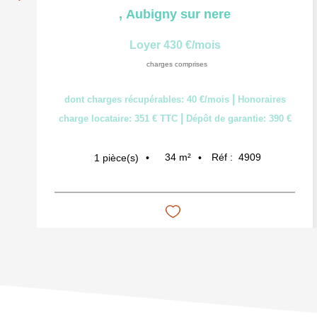
,
Aubigny sur nere
Loyer 430 €/mois
charges comprises
|
dont charges récupérables: 40 €/mois
Honoraires
|
charge locataire: 351 € TTC
Dépôt de garantie: 390 €
34
m²
Réf :
4909
1
pièce(s)