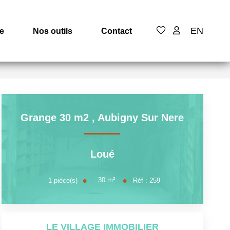
EN
e
Nos outils
Contact
Grange 30 m2
,
Aubigny Sur Nere
Loué
30
m²
1
pièce(s)
Réf :
259
LE VILLAGE IMMOBILIER