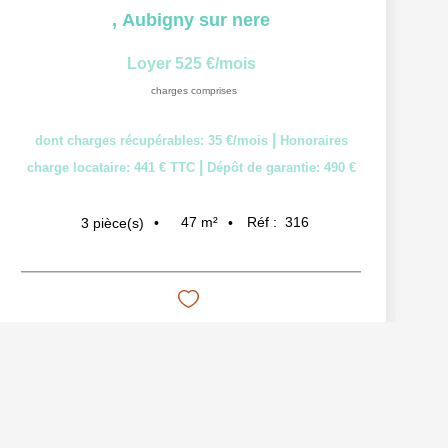
,
Aubigny sur nere
Loyer 525 €/mois
charges comprises
|
dont charges récupérables: 35 €/mois
Honoraires
|
charge locataire: 441 € TTC
Dépôt de garantie: 490 €
47
m²
Réf :
316
3
pièce(s)