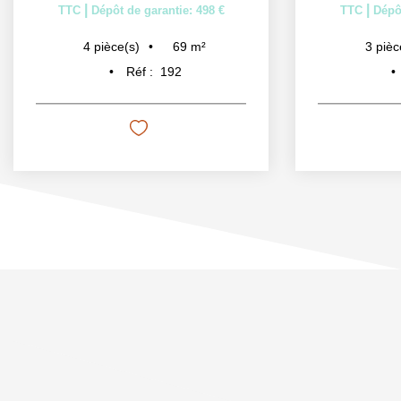
|
|
TTC
Dépôt de garantie: 498 €
TTC
Dépôt
69
m²
4
pièce(s)
3
pièc
Réf :
192