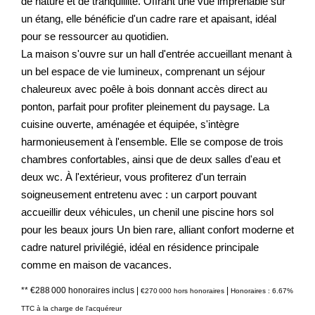
de nature et de tranquillité. Offrant une vue imprenable sur
un étang, elle bénéficie d'un cadre rare et apaisant, idéal
pour se ressourcer au quotidien.
La maison s'ouvre sur un hall d'entrée accueillant menant à
un bel espace de vie lumineux, comprenant un séjour
chaleureux avec poêle à bois donnant accès direct au
ponton, parfait pour profiter pleinement du paysage. La
cuisine ouverte, aménagée et équipée, s'intègre
harmonieusement à l'ensemble. Elle se compose de trois
chambres confortables, ainsi que de deux salles d'eau et
deux wc. À l'extérieur, vous profiterez d'un terrain
soigneusement entretenu avec : un carport pouvant
accueillir deux véhicules, un chenil une piscine hors sol
pour les beaux jours Un bien rare, alliant confort moderne et
cadre naturel privilégié, idéal en résidence principale
comme en maison de vacances.
** €288 000
honoraires inclus
|
|
€270 000
hors honoraires
Honoraires : 6.67%
TTC à la charge de l'acquéreur