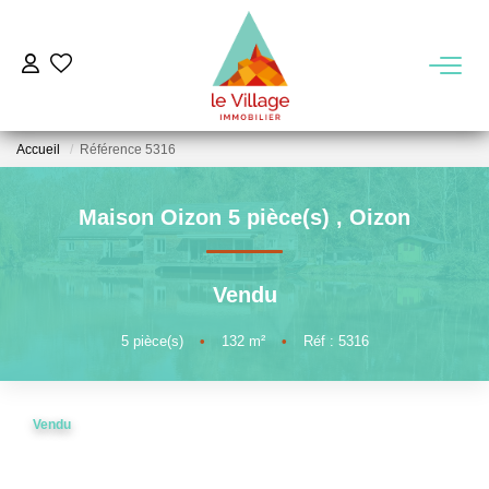
VENTE
Accueil
Référence 5316
LOCATION
Maison Oizon 5 pièce(s)
,
Oizon
GESTION
Vendu
MIEUX NOUS CONNAITRE
5
pièce(s)
•
132
m²
•
Réf : 5316
Nos Agences
Notre Équipe
Vendu
Notre Région