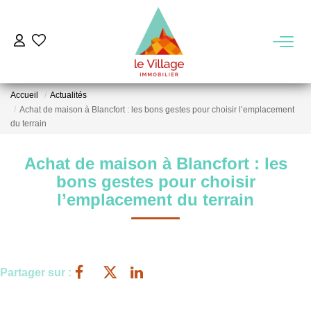
VENTE
Accueil
Actualités
LOCATION
Achat de maison à Blancfort : les bons gestes pour choisir l’emplacement
du terrain
GESTION
Achat de maison à Blancfort : les
bons gestes pour choisir
MIEUX NOUS CONNAITRE
l’emplacement du terrain
Nos Agences
Notre Équipe
Partager sur :
Notre Région