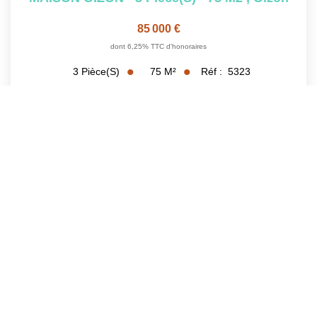
85 000 €
dont 6,25% TTC d'honoraires
75
M²
Réf :
5323
3
Pièce(s)
1
2
3
4
5
...
9
Suivante