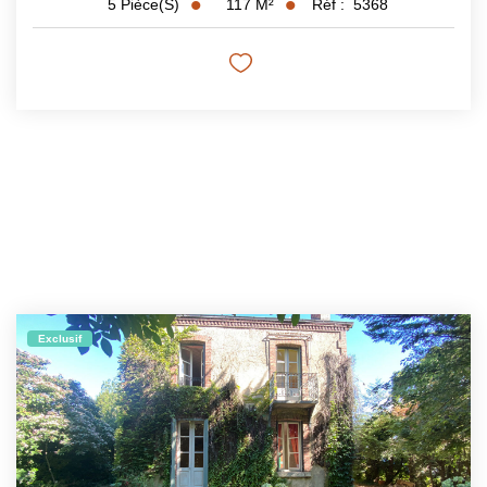
117
M²
Réf :
5368
5
Pièce(s)
Exclusif