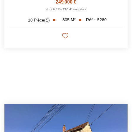
249 000 €
dont 6,41% TTC d'honoraires
305
M²
Réf :
5280
10
Pièce(s)