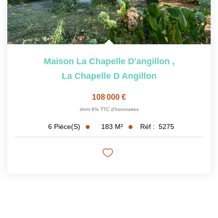
Maison La Chapelle D'angillon
,
La Chapelle D Angillon
108 000 €
dont 8% TTC d'honoraires
183
M²
Réf :
5275
6
Pièce(s)