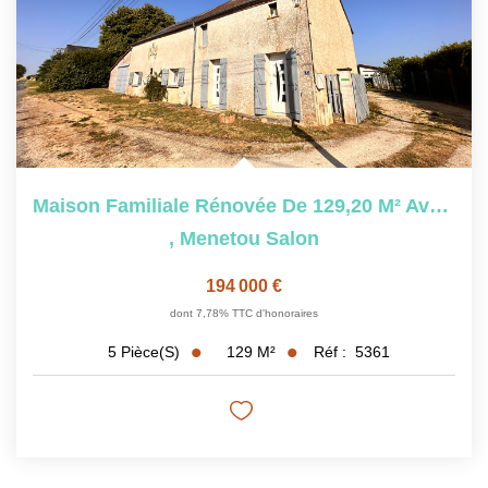
Maison Familiale Rénovée De 129,20 M² Avec 4 Chambres,...
,
Menetou Salon
194 000 €
dont 7,78% TTC d'honoraires
129
M²
Réf :
5361
5
Pièce(s)