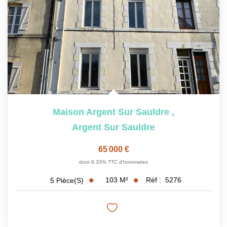
NOS OUTILS
CONTACT
Nous Rejoindre
EN
Maison Argent Sur Sauldre
,
Argent Sur Sauldre
65 000 €
dont 8,33% TTC d'honoraires
103
M²
Réf :
5276
5
Pièce(s)