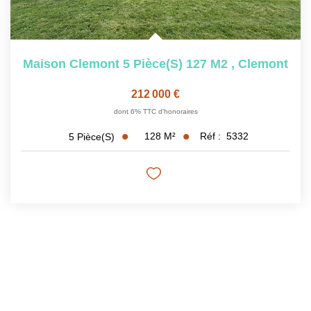
Maison Clemont 5 Pièce(s) 127 M2
,
Clemont
212 000 €
dont 6% TTC d'honoraires
128
M²
Réf :
5332
5
Pièce(s)