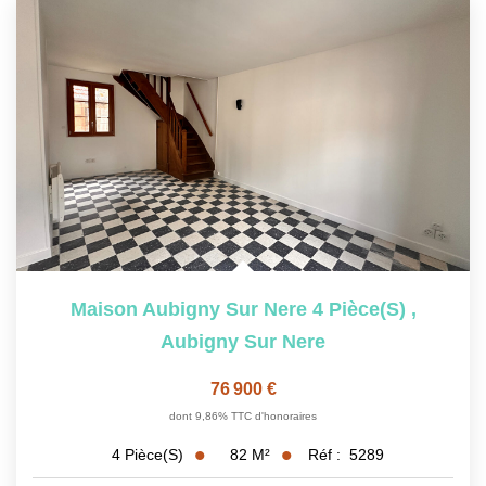
Maison Aubigny Sur Nere 4 Pièce(s)
,
Aubigny Sur Nere
76 900 €
dont 9,86% TTC d'honoraires
82
M²
Réf :
5289
4
Pièce(s)