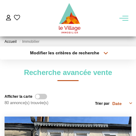
VENTE
Accueil
Immobilier
LOCATION
Modifier les critères de recherche
Type de transaction
Localisation
Acheter
Localisation
GESTION
Recherche avancée vente
Type de bien
Sélectionnez...
Surface min
MIEUX NOUS CONNAITRE
Plus de critères
Budget max
Afficher la carte
Nos Agences
80 annonce(s) trouvée(s)
Trier par
Créer une alerte
Notre Équipe
Notre Région