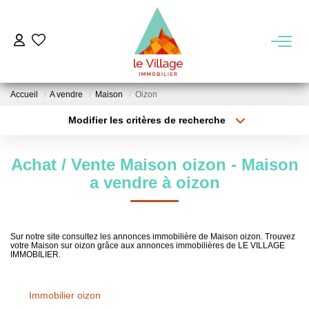
VENTE
Accueil
A vendre
Maison
Oizon
LOCATION
Modifier les critères de recherche
Type de transaction
Localisation
Acheter
Localisation
GESTION
Achat / Vente Maison oizon - Maison
Type de bien
Sélectionnez...
Surface min
a vendre à oizon
MIEUX NOUS CONNAITRE
Plus de critères
Budget max
Nos Agences
Sur notre site consultez les annonces immobilière de Maison oizon. Trouvez
votre Maison sur oizon grâce aux annonces immobilières de LE VILLAGE
Créer une alerte
Notre Équipe
IMMOBILIER.
Notre Région
Immobilier oizon