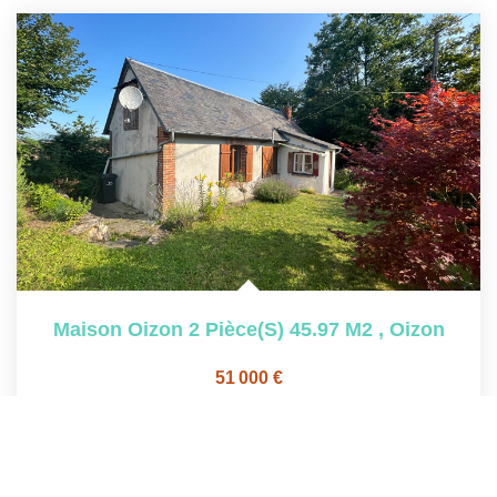
Maison Oizon 2 Pièce(s) 45.97 M2
,
Oizon
51 000 €
dont 13,33% TTC d'honoraires
46
M²
Réf :
4933
2
Pièce(s)