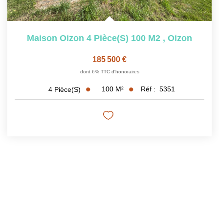
Maison Oizon 4 Pièce(s) 100 M2
,
Oizon
185 500 €
dont 6% TTC d'honoraires
100
M²
Réf :
5351
4
Pièce(s)