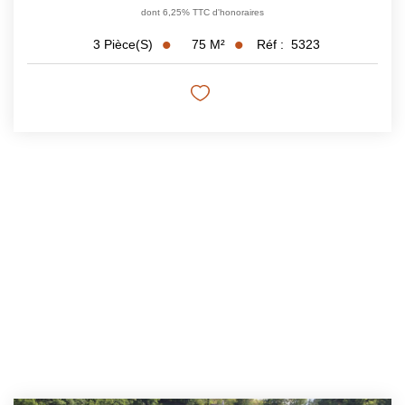
dont 6,25% TTC d'honoraires
75
M²
Réf :
5323
3
Pièce(s)