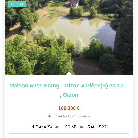
Exclusif
Maison Avec Étang - Oizon 4 Pièce(s) 90.17 M2
,
Oizon
169 000 €
dont 7,64% TTC d'honoraires
90
M²
Réf :
5221
4
Pièce(s)