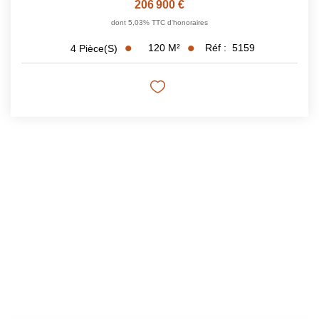
206 900 €
dont 5,03% TTC d'honoraires
120
M²
Réf :
5159
4
Pièce(s)