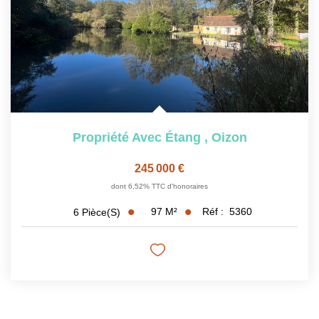
Propriété Avec Étang
,
Oizon
245 000 €
dont 6,52% TTC d'honoraires
97
M²
Réf :
5360
6
Pièce(s)