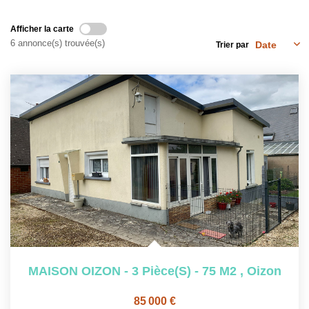
NOS OUTILS
Afficher la carte
6 annonce(s) trouvée(s)
Trier par
CONTACT
Nous Rejoindre
EN
MAISON OIZON - 3 Pièce(s) - 75 M2
,
Oizon
85 000 €