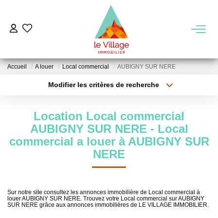
VENTE
Accueil
A louer
Local commercial
AUBIGNY SUR NERE
LOCATION
Modifier les critères de recherche
Type de transaction
Localisation
Acheter
Localisation
GESTION
Location Local commercial
Type de bien
Sélectionnez...
Surface min
AUBIGNY SUR NERE - Local
MIEUX NOUS CONNAITRE
commercial a louer à AUBIGNY SUR
Plus de critères
Budget max
NERE
Nos Agences
Créer une alerte
Notre Équipe
Notre Région
Sur notre site consultez les annonces immobilière de Local commercial à
louer AUBIGNY SUR NERE. Trouvez votre Local commercial sur AUBIGNY
SUR NERE grâce aux annonces immobilières de LE VILLAGE IMMOBILIER.