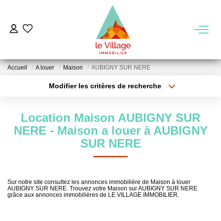
VENTE
Accueil
A louer
Maison
AUBIGNY SUR NERE
LOCATION
Modifier les critères de recherche
Type de transaction
Localisation
Acheter
Localisation
GESTION
Location Maison AUBIGNY SUR
Type de bien
Sélectionnez...
Surface min
NERE - Maison a louer à AUBIGNY
MIEUX NOUS CONNAITRE
SUR NERE
Plus de critères
Budget max
Nos Agences
Créer une alerte
Notre Équipe
Sur notre site consultez les annonces immobilière de Maison à louer
AUBIGNY SUR NERE. Trouvez votre Maison sur AUBIGNY SUR NERE
Notre Région
grâce aux annonces immobilières de LE VILLAGE IMMOBILIER.