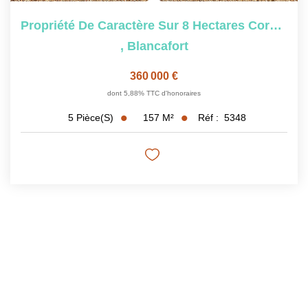
Propriété De Caractère Sur 8 Hectares Corps De Ferme...
,
Blancafort
360 000 €
dont 5,88% TTC d'honoraires
157
M²
Réf :
5348
5
Pièce(s)