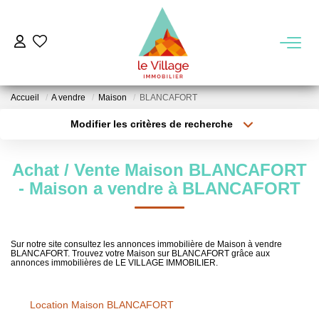
VENTE
Accueil
A vendre
Maison
BLANCAFORT
LOCATION
Modifier les critères de recherche
Type de transaction
Localisation
Acheter
Localisation
GESTION
Achat / Vente Maison BLANCAFORT
Type de bien
Sélectionnez...
Surface min
- Maison a vendre à BLANCAFORT
MIEUX NOUS CONNAITRE
Plus de critères
Budget max
Nos Agences
Sur notre site consultez les annonces immobilière de Maison à vendre
BLANCAFORT. Trouvez votre Maison sur BLANCAFORT grâce aux
Créer une alerte
Notre Équipe
annonces immobilières de LE VILLAGE IMMOBILIER.
Notre Région
Location Maison BLANCAFORT