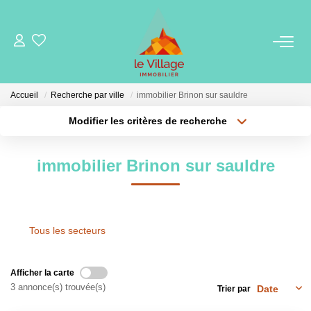
VENTE
Accueil
Recherche par ville
immobilier Brinon sur sauldre
LOCATION
Modifier les critères de recherche
Localisation
Type de transaction
Surface min
GESTION
immobilier Brinon sur sauldre
Type de bien
Plus de critères
Budget max
MIEUX NOUS CONNAITRE
Créer une alerte
Nos Agences
Tous les secteurs
Notre Équipe
Notre Région
Afficher la carte
3 annonce(s) trouvée(s)
Trier par