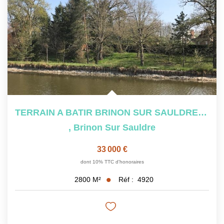
TERRAIN A BATIR BRINON SUR SAULDRE - 2800 M2
,
Brinon Sur Sauldre
33 000 €
dont 10% TTC d'honoraires
Réf :
4920
2800
M²