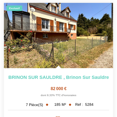
NOS OUTILS
Exclusif
CONTACT
Nous Rejoindre
EN
BRINON SUR SAULDRE
,
Brinon Sur Sauldre
82 000 €
dont 9,33% TTC d'honoraires
185
M²
Réf :
5284
7
Pièce(s)