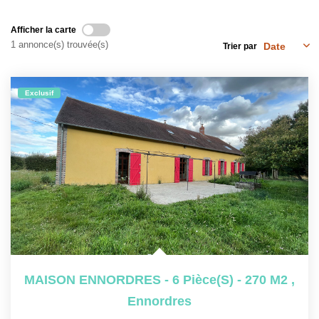
NOS OUTILS
Afficher la carte
1 annonce(s) trouvée(s)
Trier par
CONTACT
Nous Rejoindre
Exclusif
EN
MAISON ENNORDRES - 6 Pièce(s) - 270 M2
,
Ennordres