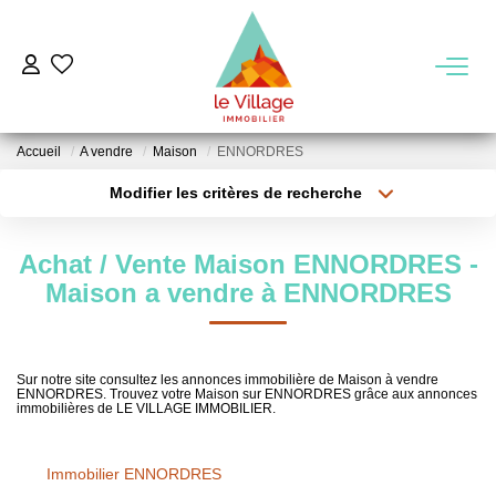
VENTE
Accueil
A vendre
Maison
ENNORDRES
LOCATION
Modifier les critères de recherche
Type de transaction
Localisation
Acheter
Localisation
GESTION
Achat / Vente Maison ENNORDRES -
Type de bien
Sélectionnez...
Surface min
Maison a vendre à ENNORDRES
MIEUX NOUS CONNAITRE
Plus de critères
Budget max
Nos Agences
Sur notre site consultez les annonces immobilière de Maison à vendre
ENNORDRES. Trouvez votre Maison sur ENNORDRES grâce aux annonces
Créer une alerte
Notre Équipe
immobilières de LE VILLAGE IMMOBILIER.
Notre Région
Immobilier ENNORDRES