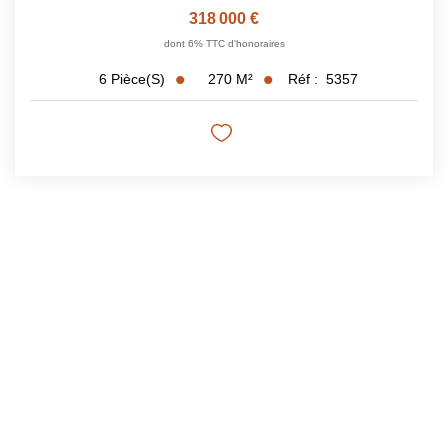
318 000 €
dont 6% TTC d'honoraires
270
M²
Réf :
5357
6
Pièce(s)