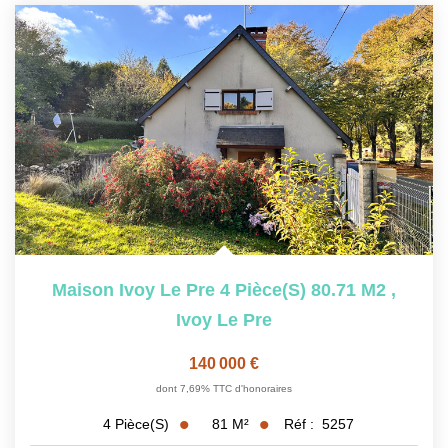
Maison Ivoy Le Pre 4 Pièce(s) 80.71 M2
,
Ivoy Le Pre
140 000 €
dont 7,69% TTC d'honoraires
81
M²
Réf :
5257
4
Pièce(s)