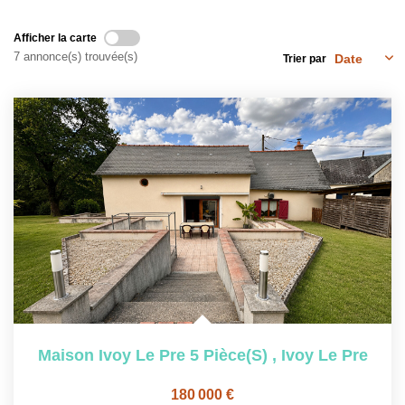
NOS OUTILS
Afficher la carte
7 annonce(s) trouvée(s)
Trier par
CONTACT
Nous Rejoindre
EN
Maison Ivoy Le Pre 5 Pièce(s)
,
Ivoy Le Pre
180 000 €