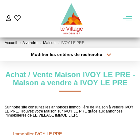
VENTE
Accueil
A vendre
Maison
IVOY LE PRE
LOCATION
Modifier les critères de recherche
Type de transaction
Localisation
Acheter
Localisation
GESTION
Achat / Vente Maison IVOY LE PRE -
Type de bien
Sélectionnez...
Surface min
Maison a vendre à IVOY LE PRE
MIEUX NOUS CONNAITRE
Plus de critères
Budget max
Nos Agences
Sur notre site consultez les annonces immobilière de Maison à vendre IVOY
LE PRE. Trouvez votre Maison sur IVOY LE PRE grâce aux annonces
Créer une alerte
Notre Équipe
immobilières de LE VILLAGE IMMOBILIER.
Notre Région
Immobilier IVOY LE PRE