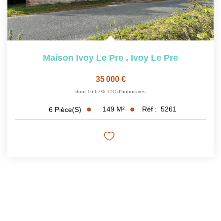
Maison Ivoy Le Pre
,
Ivoy Le Pre
35 000 €
dont 16,67% TTC d'honoraires
149
M²
Réf :
5261
6
Pièce(s)