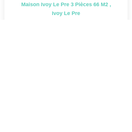
Maison Ivoy Le Pre 3 Pièces 66 M2
,
Ivoy Le Pre
55 000 €
dont 10% TTC d'honoraires
66
M²
Réf :
5196
3
Pièce(s)