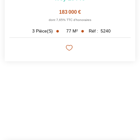
183 000 €
dont 7,65% TTC d'honoraires
77
M²
Réf :
5240
3
Pièce(s)