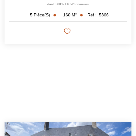
dont 5,88% TTC d'honoraires
160
M²
Réf :
5366
5
Pièce(s)