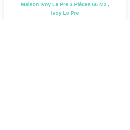
Maison Ivoy Le Pre 3 Pièces 66 M2
,
Ivoy Le Pre
55 000 €
dont 10% TTC d'honoraires
66
M²
Réf :
5196
3
Pièce(s)