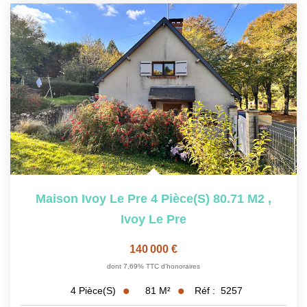
Maison Ivoy Le Pre 4 Pièce(s) 80.71 M2
,
Ivoy Le Pre
140 000 €
dont 7,69% TTC d'honoraires
81
M²
Réf :
5257
4
Pièce(s)