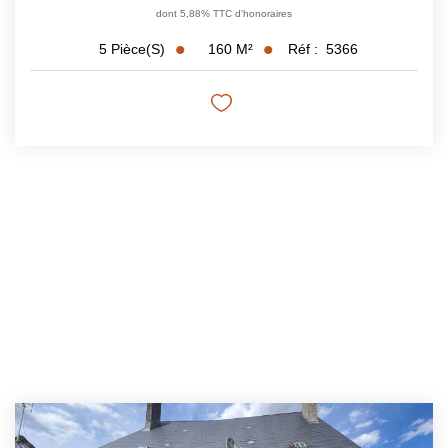
dont 5,88% TTC d'honoraires
160
M²
Réf :
5366
5
Pièce(s)