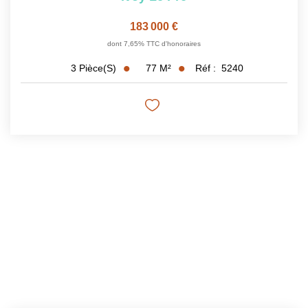
183 000 €
dont 7,65% TTC d'honoraires
77
M²
Réf :
5240
3
Pièce(s)