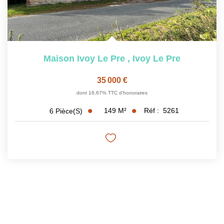
Maison Ivoy Le Pre
,
Ivoy Le Pre
35 000 €
dont 16,67% TTC d'honoraires
149
M²
Réf :
5261
6
Pièce(s)