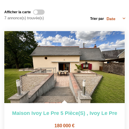
NOS OUTILS
Afficher la carte
7 annonce(s) trouvée(s)
Trier par
CONTACT
Nous Rejoindre
EN
Maison Ivoy Le Pre 5 Pièce(s)
,
Ivoy Le Pre
180 000 €