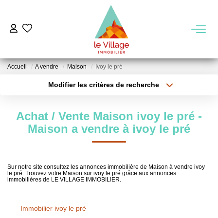
VENTE
Accueil
A vendre
Maison
Ivoy le pré
LOCATION
Modifier les critères de recherche
Type de transaction
Localisation
Acheter
Localisation
GESTION
Achat / Vente Maison ivoy le pré -
Type de bien
Sélectionnez...
Surface min
Maison a vendre à ivoy le pré
MIEUX NOUS CONNAITRE
Plus de critères
Budget max
Nos Agences
Sur notre site consultez les annonces immobilière de Maison à vendre ivoy
le pré. Trouvez votre Maison sur ivoy le pré grâce aux annonces
Créer une alerte
Notre Équipe
immobilières de LE VILLAGE IMMOBILIER.
Notre Région
Immobilier ivoy le pré